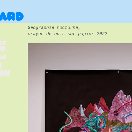
CARD
Géographie nocturne,
crayon de bois sur papier 2022
es
ne
le
r
on