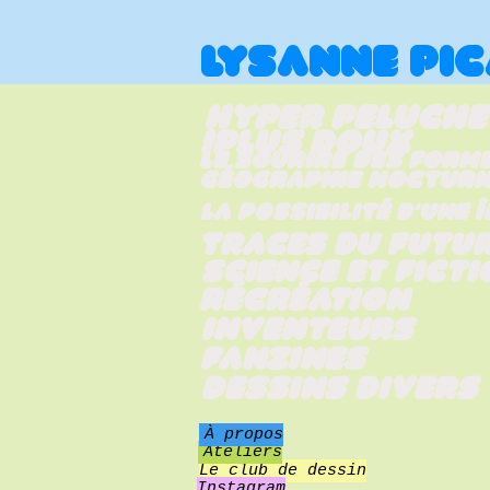
LYSANNE PI
Hyper Peluche
PLUS DOUX!
Le sourire des form
Géographie noctur
La possibilité d'une î
Traces du futu
Science et ficti
Récréation
Inventeurs
Fanzines
Dessins divers
À propos
Ateliers
Le club de dessin
Instagram