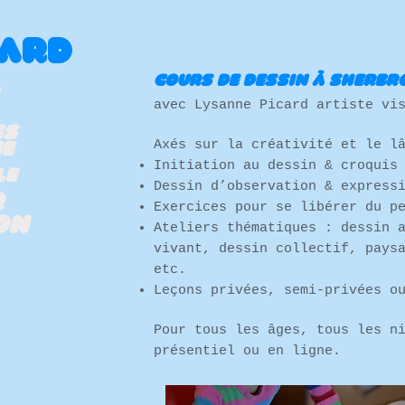
CARD
Cours de dessin à Sherbr
avec Lysanne Picard artiste vi
es
Axés sur la créativité et le l
ne
Initiation au dessin & croquis
le
Dessin d’observation & express
r
Exercices pour se libérer du p
on
Ateliers thématiques : dessin 
vivant, dessin collectif, pays
etc.
Leçons privées, semi-privées o
Pour tous les âges, tous les n
présentiel ou en ligne.