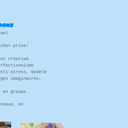
ooke
suel
âcher-prise!
ion créative
erfectionnisme
anti-stress, modèle
ages imaginaires,
u en groupe.
iveaux, en