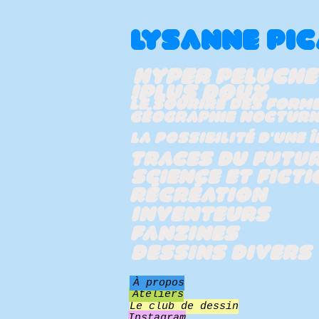
LYSANNE PI
Hyper Peluche
PLUS DOUX!
Le sourire des form
Géographie noctur
La possibilité d'une î
Traces du futu
Science et ficti
Récréation
Inventeurs
Fanzines
Dessins divers
À propos
Ateliers
Le club de dessin
Instagram